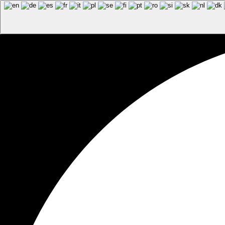
+43 (0)7223 / 84
UNTERNEHMEN
Zurück zur Übersicht
Fixkraft Skigenuss 202
SA.
24.01.26