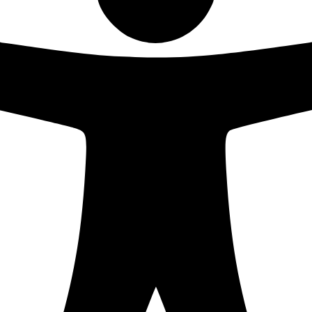
igenuss wieder statt.
nfos
Social Media
Futtermittel GmbH
ße 3
nns
ice@fixkraft.at