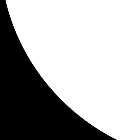
Telefon:
+4
AGBs Waschanlage
Newsletter
Wählen Sie Ihr Barrierefreiheitsprofil