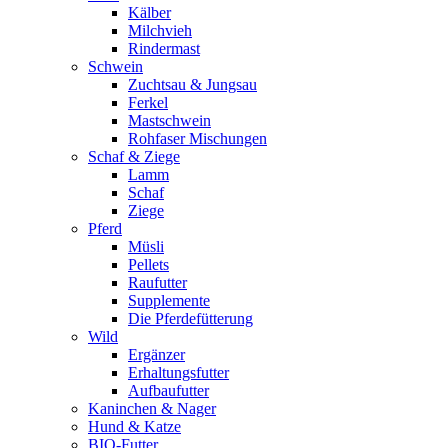
Kälber
Milchvieh
Rindermast
Schwein
Zuchtsau & Jungsau
Ferkel
Mastschwein
Rohfaser Mischungen
Schaf & Ziege
Lamm
Schaf
Ziege
Pferd
Müsli
Pellets
Raufutter
Supplemente
Die Pferdefütterung
Wild
Ergänzer
Erhaltungsfutter
Aufbaufutter
Kaninchen & Nager
Hund & Katze
BIO-Futter