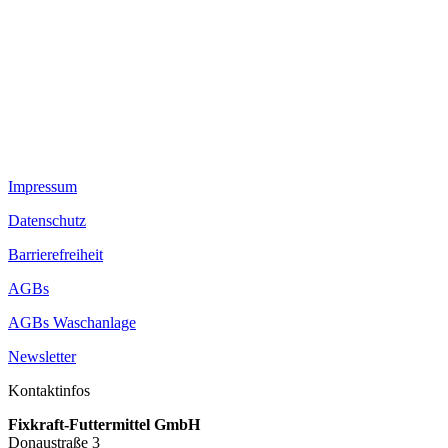
Ich habe die
Datenschutzbestimmungen
gelesen und bin damit
einverstanden.
Diese Website ist durch reCAPTCHA geschützt und es gelten die
Datenschutzbestimmungen
und
Nutzungsbedingungen
von Google.
Impressum
Datenschutz
Barrierefreiheit
AGBs
AGBs Waschanlage
Newsletter
Kontaktinfos
Fixkraft-Futtermittel GmbH
Donaustraße 3