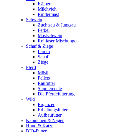
Kälber
Milchvieh
Rindermast
Schwein
Zuchtsau & Jungsau
Ferkel
Mastschwein
Rohfaser Mischungen
Schaf & Ziege
Lamm
Schaf
Ziege
Pferd
Müsli
Pellets
Raufutter
Supplemente
Die Pferdefütterung
Wild
Ergänzer
Erhaltungsfutter
Aufbaufutter
Kaninchen & Nager
Hund & Katze
BIO-Futter