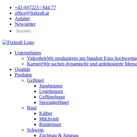
+43 (0)7223 / 844 77
office@fixkraft.at
Anfahrt
Newsletter
Unternehmen
Videothek
Wir produzieren am Standort Enns hochwertige 
Karriere
Wir suchen dynamische und ambitionierte Mensch
Qualität
Produkte
Geflügel
Junghennen
Legehennen
Geflügelmast
Spezialgeflügel
Rind
Kälber
Milchvieh
Rindermast
Schwein
Zuchtsau & Jungsau