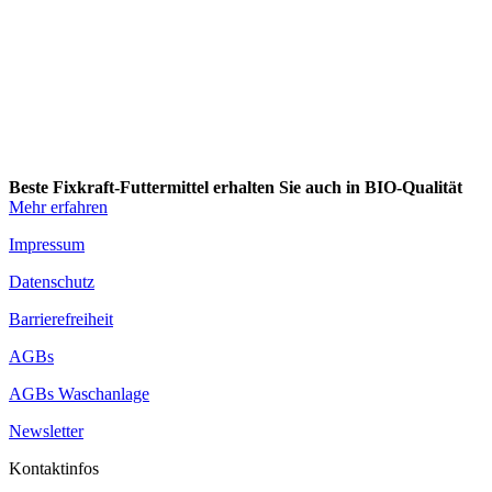
Ich habe die
Datenschutzbestimmungen
gelesen und bin damit ein
Diese Website ist durch reCAPTCHA geschützt und es gelten die
Dat
Beste Fixkraft-Futtermittel erhalten Sie auch in BIO-Qualität
Mehr erfahren
Impressum
Datenschutz
Barrierefreiheit
AGBs
AGBs Waschanlage
Newsletter
Kontaktinfos