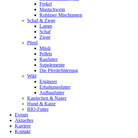
Ferkel
Mastschwein
Rohfaser Mischungen
Schaf & Ziege
Lamm
Schaf
Ziege
Pferd
Müsli
Pellets
Raufutter
Supplemente
Die Pferdefütterung
Wild
Ergänzer
Erhaltungsfutter
Aufbaufutter
Kaninchen & Nager
Hund & Katze
BIO-Futter
Events
Aktuelles
Karriere
Kontakt