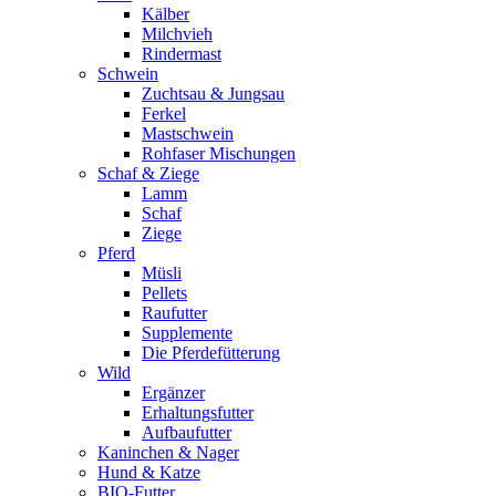
Kälber
Milchvieh
Rindermast
Schwein
Zuchtsau & Jungsau
Ferkel
Mastschwein
Rohfaser Mischungen
Schaf & Ziege
Lamm
Schaf
Ziege
Pferd
Müsli
Pellets
Raufutter
Supplemente
Die Pferdefütterung
Wild
Ergänzer
Erhaltungsfutter
Aufbaufutter
Kaninchen & Nager
Hund & Katze
BIO-Futter