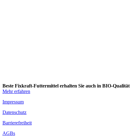
Ich habe die
Datenschutzbestimmungen
gelesen und bin damit
einverstanden.
Diese Website ist durch reCAPTCHA geschützt und es gelten die
Datenschutzbestimmungen
und
Nutzungsbedingungen
von Google.
Beste Fixkraft-Futtermittel erhalten Sie auch in BIO-Qualität
Mehr erfahren
Impressum
Datenschutz
Barrierefreiheit
AGBs