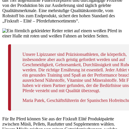
das Tier abgestimmte Futterrezepturen und durchgängige Prozesse
von der Produktion bis zur Auslieferung sind täglich gelebte
Qualitätsmerkmale. Eine mehrstufige Qualitätskontrolle, vom
Rohstoff bis zum Endprodukt, sichert den hohen Standard des
„Fixkraft – Elité – Pferdefuttersortiments“.
Unsere Lipizzaner sind Präzisionsathleten, die körperlich,
insbesondere aber auch geistig gefordert werden und auf
Geschmeidigkeit, Gehorsamkeit, Durchlässigkeit und Ruhe 
werden. Die richtige Ernährung ist essentiell. Jeder Athlet 
ein gesundes Training und Spaß an der Performance brau
ausreichend Nährstoffe, Vitamine und Mineralstoffe. Mit F
haben wir einen Partner gefunden, der die Bedürfnisse uns
Pferde versteht und mit Qualität überzeugt.
Maria Patek, Geschäftsführerin der Spanischen Hofreitschu
Für Ihr Pferd können Sie aus der Fixkraft Elité Produktpalette
zwischen Müsli, Pellets, Raufutter und Supplementen wählen.