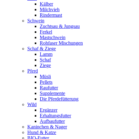
Kälber
Milchvieh
Rindermast
Schwein
Zuchtsau & Jungsau
Ferkel
Mastschwein
Rohfaser Mischungen
Schaf & Ziege
Lamm
Schaf
Ziege
Pferd
Müsli
Pellets
Raufutter
Supplemente
Die Pferdefütterung
Wild
Ergänzer
Erhaltungsfutter
Aufbaufutter
Kaninchen & Nager
Hund & Katze
BIO-Futter