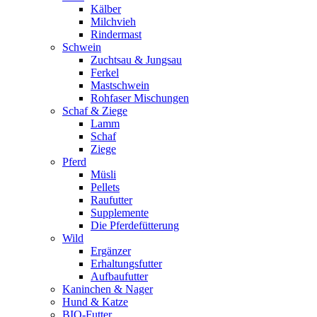
Kälber
Milchvieh
Rindermast
Schwein
Zuchtsau & Jungsau
Ferkel
Mastschwein
Rohfaser Mischungen
Schaf & Ziege
Lamm
Schaf
Ziege
Pferd
Müsli
Pellets
Raufutter
Supplemente
Die Pferdefütterung
Wild
Ergänzer
Erhaltungsfutter
Aufbaufutter
Kaninchen & Nager
Hund & Katze
BIO-Futter