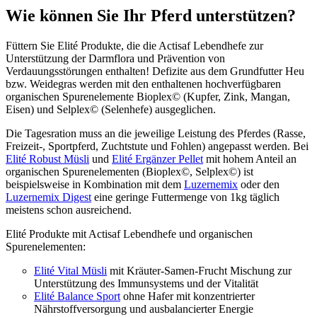
Wie können Sie Ihr Pferd unterstützen?
Füttern Sie Elité Produkte, die die Actisaf Lebendhefe zur
Unterstützung der Darmflora und Prävention von
Verdauungsstörungen enthalten! Defizite aus dem Grundfutter Heu
bzw. Weidegras werden mit den enthaltenen hochverfügbaren
organischen Spurenelemente Bioplex© (Kupfer, Zink, Mangan,
Eisen) und Selplex© (Selenhefe) ausgeglichen.
Die Tagesration muss an die jeweilige Leistung des Pferdes (Rasse,
Freizeit-, Sportpferd, Zuchtstute und Fohlen) angepasst werden. Bei
Elité Robust Müsli
und
Elité Ergänzer Pellet
mit hohem Anteil an
organischen Spurenelementen (Bioplex©, Selplex©) ist
beispielsweise in Kombination mit dem
Luzernemix
oder den
Luzernemix Digest
eine geringe Futtermenge von 1kg täglich
meistens schon ausreichend.
Elité Produkte mit Actisaf Lebendhefe und organischen
Spurenelementen:
Elité Vital Müsli
mit Kräuter-Samen-Frucht Mischung zur
Unterstützung des Immunsystems und der Vitalität
Elité Balance Sport
ohne Hafer mit konzentrierter
Nährstoffversorgung und ausbalancierter Energie