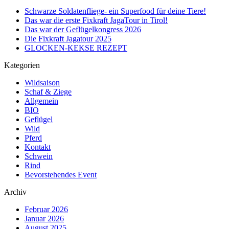
Schwarze Soldatenfliege- ein Superfood für deine Tiere!
Das war die erste Fixkraft JagaTour in Tirol!
Das war der Geflügelkongress 2026
Die Fixkraft Jagatour 2025
GLOCKEN-KEKSE REZEPT
Kategorien
Wildsaison
Schaf & Ziege
Allgemein
BIO
Geflügel
Wild
Pferd
Kontakt
Schwein
Rind
Bevorstehendes Event
Archiv
Februar 2026
Januar 2026
August 2025