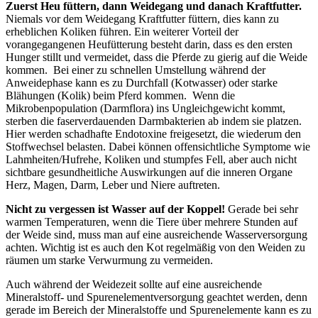
Zuerst Heu füttern, dann Weidegang und danach Kraftfutter.
Niemals vor dem Weidegang Kraftfutter füttern, dies kann zu
erheblichen Koliken führen. Ein weiterer Vorteil der
vorangegangenen Heufütterung besteht darin, dass es den ersten
Hunger stillt und vermeidet, dass die Pferde zu gierig auf die Weide
kommen. Bei einer zu schnellen Umstellung während der
Anweidephase kann es zu Durchfall (Kotwasser) oder starke
Blähungen (Kolik) beim Pferd kommen. Wenn die
Mikrobenpopulation (Darmflora) ins Ungleichgewicht kommt,
sterben die faserverdauenden Darmbakterien ab indem sie platzen.
Hier werden schadhafte Endotoxine freigesetzt, die wiederum den
Stoffwechsel belasten. Dabei können offensichtliche Symptome wie
Lahmheiten/Hufrehe, Koliken und stumpfes Fell, aber auch nicht
sichtbare gesundheitliche Auswirkungen auf die inneren Organe
Herz, Magen, Darm, Leber und Niere auftreten.
Nicht zu vergessen ist Wasser auf der Koppel!
Gerade bei sehr
warmen Temperaturen, wenn die Tiere über mehrere Stunden auf
der Weide sind, muss man auf eine ausreichende Wasserversorgung
achten. Wichtig ist es auch den Kot regelmäßig von den Weiden zu
räumen um starke Verwurmung zu vermeiden.
Auch während der Weidezeit sollte auf eine ausreichende
Mineralstoff- und Spurenelementversorgung geachtet werden, denn
gerade im Bereich der Mineralstoffe und Spurenelemente kann es zu