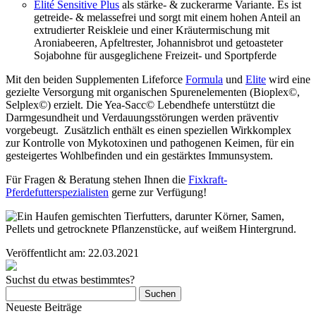
Elité Sensitive Plus
als stärke- & zuckerarme Variante. Es ist
getreide- & melassefrei und sorgt mit einem hohen Anteil an
extrudierter Reiskleie und einer Kräutermischung mit
Aroniabeeren, Apfeltrester, Johannisbrot und getoasteter
Sojabohne für ausgeglichene Freizeit- und Sportpferde
Mit den beiden Supplementen Lifeforce
Formula
und
Elite
wird eine
gezielte Versorgung mit organischen Spurenelementen (Bioplex©,
Selplex©) erzielt. Die Yea-Sacc© Lebendhefe unterstützt die
Darmgesundheit und Verdauungsstörungen werden präventiv
vorgebeugt. Zusätzlich enthält es einen speziellen Wirkkomplex
zur Kontrolle von Mykotoxinen und pathogenen Keimen, für ein
gesteigertes Wohlbefinden und ein gestärktes Immunsystem.
Für Fragen & Beratung stehen Ihnen die
Fixkraft-
Pferdefutterspezialisten
gerne zur Verfügung!
Veröffentlicht am:
22.03.2021
Suchst du etwas bestimmtes?
Suchen
nach:
Neueste Beiträge