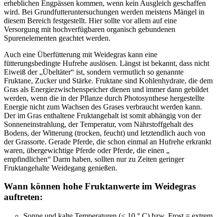
erheblichen Engpässen kommen, wenn kein Ausgleich geschaffen
wird. Bei Grundfutteruntersuchungen werden meistens Mängel in
diesem Bereich festgestellt. Hier sollte vor allem auf eine
Versorgung mit hochverfügbaren organisch gebundenen
Spurenelementen geachtet werden.
Auch eine Überfütterung mit Weidegras kann eine
fütterungsbedingte Hufrehe auslösen. Längst ist bekannt, dass nicht
Eiweiß der „Übeltäter“ ist, sondern vermutlich so genannte
Fruktane, Zucker und Stärke. Fruktane sind Kohlenhydrate, die dem
Gras als Energiezwischenspeicher dienen und immer dann gebildet
werden, wenn die in der Pflanze durch Photosynthese hergestellte
Energie nicht zum Wachsen des Grases verbraucht werden kann.
Der im Gras enthaltene Fruktangehalt ist somit abhängig von der
Sonneneinstrahlung, der Temperatur, vom Nährstoffgehalt des
Bodens, der Witterung (trocken, feucht) und letztendlich auch von
der Grassorte. Gerade Pferde, die schon einmal an Hufrehe erkrankt
waren, übergewichtige Pferde oder Pferde, die einen „
empfindlichen“ Darm haben, sollten nur zu Zeiten geringer
Fruktangehalte Weidegang genießen.
Wann können hohe Fruktanwerte im Weidegras
auftreten:
Sonne und kalte Temperaturen (< 10 ° C) bzw. Frost = extrem