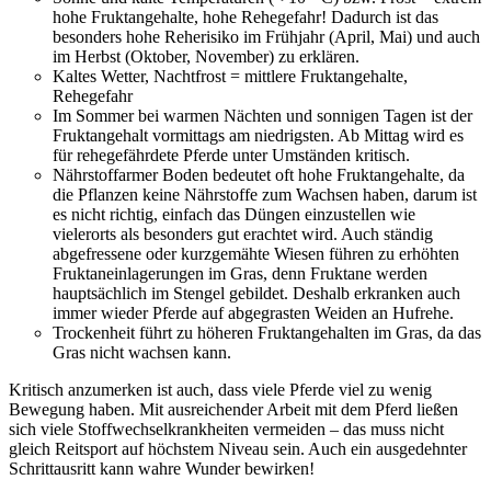
hohe Fruktangehalte, hohe Rehegefahr! Dadurch ist das
besonders hohe Reherisiko im Frühjahr (April, Mai) und auch
im Herbst (Oktober, November) zu erklären.
Kaltes Wetter, Nachtfrost = mittlere Fruktangehalte,
Rehegefahr
Im Sommer bei warmen Nächten und sonnigen Tagen ist der
Fruktangehalt vormittags am niedrigsten. Ab Mittag wird es
für rehegefährdete Pferde unter Umständen kritisch.
Nährstoffarmer Boden bedeutet oft hohe Fruktangehalte, da
die Pflanzen keine Nährstoffe zum Wachsen haben, darum ist
es nicht richtig, einfach das Düngen einzustellen wie
vielerorts als besonders gut erachtet wird. Auch ständig
abgefressene oder kurzgemähte Wiesen führen zu erhöhten
Fruktaneinlagerungen im Gras, denn Fruktane werden
hauptsächlich im Stengel gebildet. Deshalb erkranken auch
immer wieder Pferde auf abgegrasten Weiden an Hufrehe.
Trockenheit führt zu höheren Fruktangehalten im Gras, da das
Gras nicht wachsen kann.
Kritisch anzumerken ist auch, dass viele Pferde viel zu wenig
Bewegung haben. Mit ausreichender Arbeit mit dem Pferd ließen
sich viele Stoffwechselkrankheiten vermeiden – das muss nicht
gleich Reitsport auf höchstem Niveau sein. Auch ein ausgedehnter
Schrittausritt kann wahre Wunder bewirken!