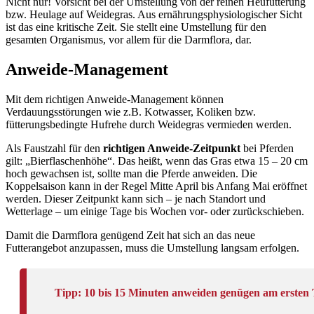
Nicht nur! Vorsicht bei der Umstellung von der reinen Heufütterung
bzw. Heulage auf Weidegras. Aus ernährungsphysiologischer Sicht
ist das eine kritische Zeit. Sie stellt eine Umstellung für den
gesamten Organismus, vor allem für die Darmflora, dar.
Anweide-Management
Mit dem richtigen Anweide-Management können
Verdauungsstörungen wie z.B. Kotwasser, Koliken bzw.
fütterungsbedingte Hufrehe durch Weidegras vermieden werden.
Als Faustzahl für den
richtigen Anweide-Zeitpunkt
bei Pferden
gilt: „Bierflaschenhöhe“. Das heißt, wenn das Gras etwa 15 – 20 cm
hoch gewachsen ist, sollte man die Pferde anweiden. Die
Koppelsaison kann in der Regel Mitte April bis Anfang Mai eröffnet
werden. Dieser Zeitpunkt kann sich – je nach Standort und
Wetterlage – um einige Tage bis Wochen vor- oder zurückschieben.
Damit die Darmflora genügend Zeit hat sich an das neue
Futterangebot anzupassen, muss die Umstellung langsam erfolgen.
Tipp:
10 bis 15 Minuten anweiden genügen am ersten 