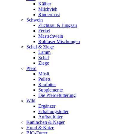
Kälber
Milchvieh
Rindermast
Schwein
Zuchtsau & Jungsau
Ferkel
Mastschwein
Rohfaser Mischungen
Schaf & Ziege
Lamm
Schaf
Ziege
Pferd
Müsli
Pellets
Raufutter
Supplemente
Die Pferdefütterung
Wild
Ergänzer
Erhaltungsfutter
Aufbaufutter
Kaninchen & Nager
Hund & Katze
BIO-Futter