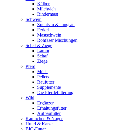
Kälber
Milchvieh
Rindermast
Schwein
Zuchtsau & Jungsau
Ferkel
Mastschwein
Rohfaser Mischungen
Schaf & Ziege
Lamm
Schaf
Ziege
Pferd
Müsli
Pellets
Raufutter
Supplemente
Die Pferdefütterung
Wild
Ergänzer
Erhaltungsfutter
Aufbaufutter
Kaninchen & Nager
Hund & Katze
BIO-Futter