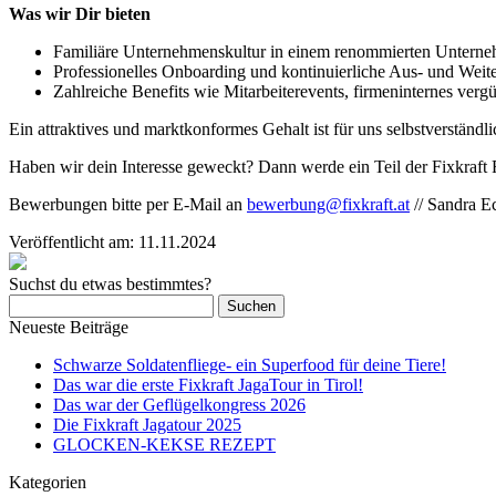
Was wir Dir bieten
Familiäre Unternehmenskultur in einem renommierten Untern
Professionelles Onboarding und kontinuierliche Aus- und Weit
Zahlreiche Benefits wie Mitarbeiterevents, firmeninternes verg
Ein attraktives und marktkonformes Gehalt ist für uns selbstverständl
Haben wir dein Interesse geweckt? Dann werde ein Teil der Fixkraft 
Bewerbungen bitte per E-Mail an
bewerbung@fixkraft.at
// Sandra E
Veröffentlicht am:
11.11.2024
Suchst du etwas bestimmtes?
Suchen
nach:
Neueste Beiträge
Schwarze Soldatenfliege- ein Superfood für deine Tiere!
Das war die erste Fixkraft JagaTour in Tirol!
Das war der Geflügelkongress 2026
Die Fixkraft Jagatour 2025
GLOCKEN-KEKSE REZEPT
Kategorien