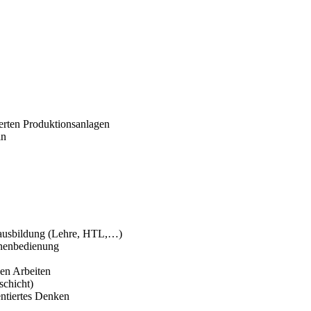
erten Produktionsanlagen
ln
fsausbildung (Lehre, HTL,…)
nenbedienung
gen Arbeiten
schicht)
entiertes Denken