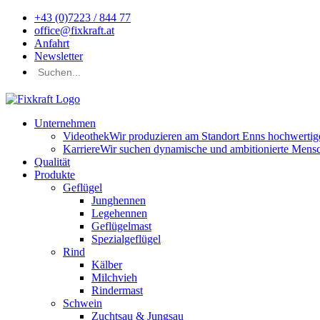
+43 (0)7223 / 844 77
office@fixkraft.at
Anfahrt
Newsletter
Unternehmen
Videothek
Wir produzieren am Standort Enns hochwertige 
Karriere
Wir suchen dynamische und ambitionierte Mensch
Qualität
Produkte
Geflügel
Junghennen
Legehennen
Geflügelmast
Spezialgeflügel
Rind
Kälber
Milchvieh
Rindermast
Schwein
Zuchtsau & Jungsau