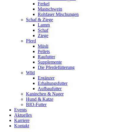
Ferkel
Mastschwein
Rohfaser Mischungen
Schaf & Ziege
Lamm
Schaf
Ziege
Pferd
Müsli
Pellets
Raufutter
Supplemente
Die Pferdefütterung
Wild
Ergänzer
Erhaltungsfutter
Aufbaufutter
Kaninchen & Nager
Hund & Katze
BIO-Futter
Events
Aktuelles
Karriere
Kontakt