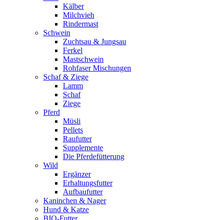
Kälber
Milchvieh
Rindermast
Schwein
Zuchtsau & Jungsau
Ferkel
Mastschwein
Rohfaser Mischungen
Schaf & Ziege
Lamm
Schaf
Ziege
Pferd
Müsli
Pellets
Raufutter
Supplemente
Die Pferdefütterung
Wild
Ergänzer
Erhaltungsfutter
Aufbaufutter
Kaninchen & Nager
Hund & Katze
BIO-Futter